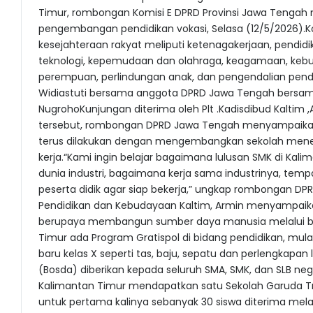
Timur, rombongan Komisi E DPRD Provinsi Jawa Tengah m
pengembangan pendidikan vokasi, Selasa (12/5/2026)
kesejahteraan rakyat meliputi ketenagakerjaan, pendi
teknologi, kepemudaan dan olahraga, keagamaan, kebud
perempuan, perlindungan anak, dan pengendalian pendu
Widiastuti bersama anggota DPRD Jawa Tengah bersam
NugrohoKunjungan diterima oleh Plt .Kadisdibud Kaltim 
tersebut, rombongan DPRD Jawa Tengah menyampaikan
terus dilakukan dengan mengembangkan sekolah menen
kerja.“Kami ingin belajar bagaimana lulusan SMK di Ka
dunia industri, bagaimana kerja sama industrinya, tem
peserta didik agar siap bekerja,” ungkap rombongan DP
Pendidikan dan Kebudayaan Kaltim, Armin menyampaika
berupaya membangun sumber daya manusia melalui ber
Timur ada Program Gratispol di bidang pendidikan, mul
baru kelas X seperti tas, baju, sepatu dan perlengkapan 
(Bosda) diberikan kepada seluruh SMA, SMK, dan SLB ne
Kalimantan Timur mendapatkan satu Sekolah Garuda Tra
untuk pertama kalinya sebanyak 30 siswa diterima melanj