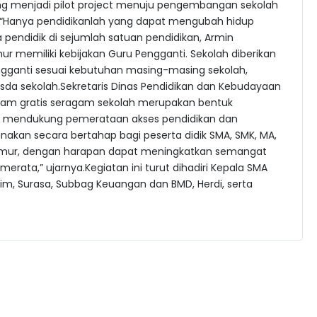
ang menjadi pilot project menuju pengembangan sekolah
ta.“Hanya pendidikanlah yang dapat mengubah hidup
a pendidik di sejumlah satuan pendidikan, Armin
r memiliki kebijakan Guru Pengganti. Sekolah diberikan
ganti sesuai kebutuhan masing-masing sekolah,
da sekolah.Sekretaris Dinas Pendidikan dan Kebudayaan
m gratis seragam sekolah merupakan bentuk
m mendukung pemerataan akses pendidikan dan
nakan secara bertahap bagi peserta didik SMA, SMK, MA,
Timur, dengan harapan dapat meningkatkan semangat
erata,” ujarnya.Kegiatan ini turut dihadiri Kepala SMA
tim, Surasa, Subbag Keuangan dan BMD, Herdi, serta