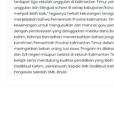
terdapat tiga sekolah unggulan di Kalimantan Timur y
unggulan dan bilingual school di setiap kabupaten/ko
menjadi lebih baik,” tegasnya.Terkait kekurangan tenag
menjelaskan bahwa Pemerintah Provinsi Kalimantan Timu
kewenangan untuk mengusulkan dan mencari guru peng
dengan pembiayaan yang dianggarkan melalui dana Bos
Kaltim, Rahmat Ramadhan menambahkan bahwa progra
komitmen Pemerintah Provinsi Kalimantan Timur dala
meringankan beban orang tua siswa.“Program ini dilaksa
dan SLB negeri maupun swasta di seluruh Kalimantan 
belajar serta mendukung kualitas pendidikan yang lebih m
Disdikbud Kaltim, Jasniansyah, Kepala SMK Disdikbud Kal
Pengawas Sekolah SMK, Rinda.