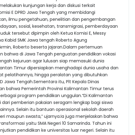
elakukan kunjungan kerja dan diskusi terkait
.Komisi E DPRD Jawa Tengah yang membidangi
dikan, ilmu pengetahuan, penelitian dan pengembangan
ayaan, sosial, kesehatan, transmigrasi, pemberdayaan
duk tersebut dipimpin oleh Ketua Komisi E, Messy
a Kabid SMK Jawa tengah Roberto Agung
,Armin, Roberto beserta jajaran.Dalam pertemuan
 bahwa di Jawa Tengah penguatan pendidikan vokasi
gah kejuruan agar lulusan siap memasuki dunia
limantan Timur dipersiapkan menghadapi dunia usaha dan
pat pelatihannya, hingga peralatan yang dibutuhkan
RD Jawa Tengah.Sementara itu, Plt Kepala Dinas
n bahwa Pemerintah Provinsi Kalimantan Timur terus
bagai program pendidikan unggulan.“Di Kalimantan
ai dari pemberian pakaian seragam lengkap bagi siswa
lainnya. Selain itu bantuan operasional sekolah daerah
geri maupun swasta,” ujarnya.Ia juga menjelaskan bahwa
nsformasi yaitu SMA Negeri 10 Samarinda. Tahun ini
utkan pendidikan ke universitas luar negeri. Selain itu