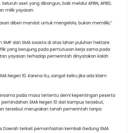
eluruh aset yang dibangun, baik melalui APBN, APBD,
n milik yayasan.
asan diberi mandat untuk mengelola, bukan memiliki,”
n SMP dan SMA swasta di atas lahan puluhan hektare
flik yang berujung pada pemutusan kerja sama pada
atan yayasan terhadap pemerintah dinyatakan kalah
A Negeri 10. Karena itu, sangat keliru jika ada klaim
ersama pada masa tertentu demi kepentingan peserta
n pemindahan SMA Negeri 10 dari kampus tersebut,
han tersebut merupakan tanah pemerintah tanpa
taris Daerah terkait pemanfaatan kembali Gedung SMA