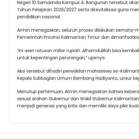
Negeri 10 Samarinda Kampus A. Bangunan tersebut akan
Tahun Pelajaran 2026/2027 serta direvitalisasi guna 
pendidikan nasional.
Armin menegaskan, seluruh proses dilakukan semata-
Pemerintah Provinsi Kalimantan Timur dan dimanfaatk
“Ini aset ratusan miliar rupiah. Alhamdulillah bisa kem
untuk kepentingan perorangan,” ujarnya.
Aksi tersebut dihadiri perwakilan mahasiswa se-Kalima
Kepala Subbagian Umum Bambang Hadiyanto, unsur kepoli
Menutup pertemuan, Armin menegaskan bahwa keberad
sesuai arahan Gubernur dan Wakil Gubernur Kalimanta
menjadi generasi yang kritis dan memiliki daya pikir k