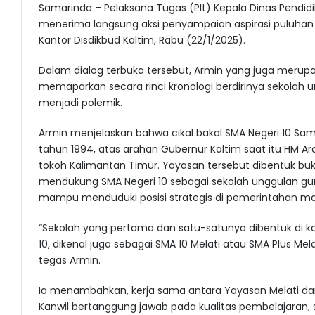
Samarinda – Pelaksana Tugas (Plt) Kepala Dinas Pendid
menerima langsung aksi penyampaian aspirasi puluha
Kantor Disdikbud Kaltim, Rabu (22/1/2025).
Dalam dialog terbuka tersebut, Armin yang juga merupa
memaparkan secara rinci kronologi berdirinya sekolah u
menjadi polemik.
Armin menjelaskan bahwa cikal bakal SMA Negeri 10 Sa
tahun 1994, atas arahan Gubernur Kaltim saat itu HM Ard
tokoh Kalimantan Timur. Yayasan tersebut dibentuk bu
mendukung SMA Negeri 10 sebagai sekolah unggulan g
mampu menduduki posisi strategis di pemerintahan m
“Sekolah yang pertama dan satu-satunya dibentuk di k
10, dikenal juga sebagai SMA 10 Melati atau SMA Plus Mela
tegas Armin.
Ia menambahkan, kerja sama antara Yayasan Melati dan 
Kanwil bertanggung jawab pada kualitas pembelajara