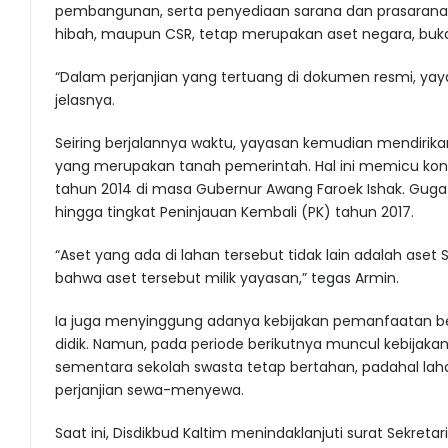
pembangunan, serta penyediaan sarana dan prasarana. S
hibah, maupun CSR, tetap merupakan aset negara, buka
“Dalam perjanjian yang tertuang di dokumen resmi, yay
jelasnya.
Seiring berjalannya waktu, yayasan kemudian mendirika
yang merupakan tanah pemerintah. Hal ini memicu kon
tahun 2014 di masa Gubernur Awang Faroek Ishak. Gug
hingga tingkat Peninjauan Kembali (PK) tahun 2017.
“Aset yang ada di lahan tersebut tidak lain adalah aset SM
bahwa aset tersebut milik yayasan,” tegas Armin.
Ia juga menyinggung adanya kebijakan pemanfaatan b
didik. Namun, pada periode berikutnya muncul kebijaka
sementara sekolah swasta tetap bertahan, padahal la
perjanjian sewa-menyewa.
Saat ini, Disdikbud Kaltim menindaklanjuti surat Sekre