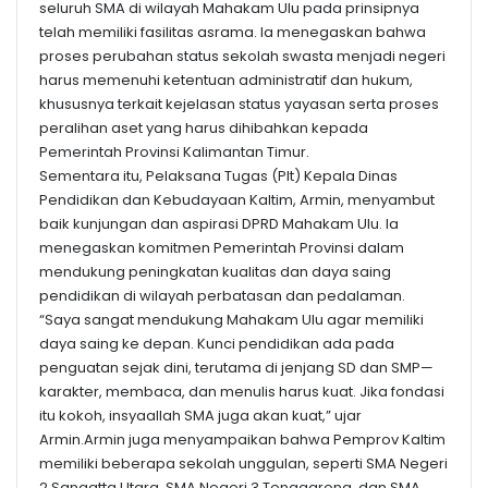
seluruh SMA di wilayah Mahakam Ulu pada prinsipnya
telah memiliki fasilitas asrama. Ia menegaskan bahwa
proses perubahan status sekolah swasta menjadi negeri
harus memenuhi ketentuan administratif dan hukum,
khususnya terkait kejelasan status yayasan serta proses
peralihan aset yang harus dihibahkan kepada
Pemerintah Provinsi Kalimantan Timur.
Sementara itu, Pelaksana Tugas (Plt) Kepala Dinas
Pendidikan dan Kebudayaan Kaltim, Armin, menyambut
baik kunjungan dan aspirasi DPRD Mahakam Ulu. Ia
menegaskan komitmen Pemerintah Provinsi dalam
mendukung peningkatan kualitas dan daya saing
pendidikan di wilayah perbatasan dan pedalaman.
“Saya sangat mendukung Mahakam Ulu agar memiliki
daya saing ke depan. Kunci pendidikan ada pada
penguatan sejak dini, terutama di jenjang SD dan SMP—
karakter, membaca, dan menulis harus kuat. Jika fondasi
itu kokoh, insyaallah SMA juga akan kuat,” ujar
Armin.Armin juga menyampaikan bahwa Pemprov Kaltim
memiliki beberapa sekolah unggulan, seperti SMA Negeri
2 Sangatta Utara, SMA Negeri 3 Tenggarong, dan SMA