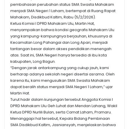
pembahasan perubahan status SMA Swasta Mahakam
menjadi SMA Negeri 1 Laham, bertempat di Ruang Rapat
Mahakam, Disdikbud Kaltim, Rabu (5/2/2026).
Ketua Komisi I DPRD Mahakam Ulu, Martin Hat,
menyampaikan bahwa kondisi geografis Mahakam Ulu
yang kampung-kampungnya berjauhan, khususnya di
Kecamatan Long Pahangai dan Long Apari, menjadi
tantangan besar dalam akses pendidikan menengah
atas. Saat ini, SMA Negeri hanya tersedia di ibu kota
kabupaten, Long Bagun.
“Dengan jarak antarkampung yang cukup jauh, kami
berharap adanya sekolah negeri disertai asrama. Oleh
karena itu, kami mengusulkan SMA Swasta Mahakam
dapat beralih status menjadi SMA Negeri 1 Laham,” ujar
Martin Hat.
Turut hadir dalam kunjungan tersebut Anggota Komisi I
DPRD Mahakam Ulu Geh Luhat dan Mendan Lahang, Wakil
Ketua DPRD Nurlili Bulan, serta Camat Laham, Pramaru.
Menanggapi hal tersebut, Kepala Bidang Pembinaan
SMA Disdikbud Kaltim, Jasniansyah, menjelaskan bahwa