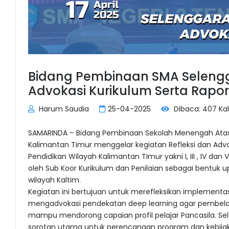
Bidang Pembinaan SMA Selengg
Advokasi Kurikulum Serta Rapor
Harum Saudia
25-04-2025
Dibaca: 407 Kal
SAMARINDA – Bidang Pembinaan Sekolah Menengah Atas 
Kalimantan Timur menggelar kegiatan Refleksi dan Adv
Pendidikan Wilayah Kalimantan Timur yakni I, III , IV dan 
oleh Sub Koor Kurikulum dan Penilaian sebagai bentuk
wilayah Kaltim.
Kegiatan ini bertujuan untuk merefleksikan implementas
mengadvokasi pendekatan deep learning agar pembelaj
mampu mendorong capaian profil pelajar Pancasila. Sel
sorotan utama untuk perencanaan program dan kebijakan