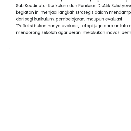
Sub Koodinator Kurikulum dan Penilaian Dr.Atik Sulist
kegiatan ini menjadi langkah strategis dalam mendampin
dari segi kurikulum, pembelajaran, maupun evaluasi
“Refleksi bukan hanya evaluasi, tetapi juga cara untuk 
mendorong sekolah agar berani melakukan inovasi pemb