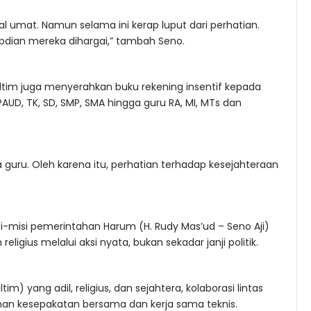
l umat. Namun selama ini kerap luput dari perhatian.
bdian mereka dihargai,” tambah Seno.
altim juga menyerahkan buku rekening insentif kepada
 PAUD, TK, SD, SMP, SMA hingga guru RA, MI, MTs dan
guru. Oleh karena itu, perhatian terhadap kesejahteraan
si-misi pemerintahan Harum (H. Rudy Mas’ud – Seno Aji)
ligius melalui aksi nyata, bukan sekadar janji politik.
 yang adil, religius, dan sejahtera, kolaborasi lintas
nan kesepakatan bersama dan kerja sama teknis.