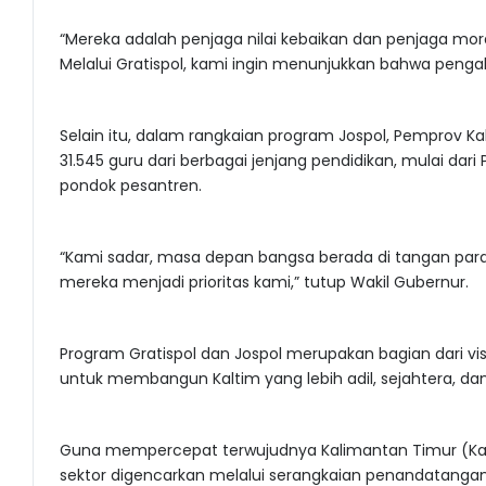
“Mereka adalah penjaga nilai kebaikan dan penjaga mora
Melalui Gratispol, kami ingin menunjukkan bahwa penga
Selain itu, dalam rangkaian program Jospol, Pemprov K
31.545 guru dari berbagai jenjang pendidikan, mulai dari
pondok pesantren.
“Kami sadar, masa depan bangsa berada di tangan para 
mereka menjadi prioritas kami,” tutup Wakil Gubernur.
Program Gratispol dan Jospol merupakan bagian dari vi
untuk membangun Kaltim yang lebih adil, sejahtera, dan re
Guna mempercepat terwujudnya Kalimantan Timur (Kaltim)
sektor digencarkan melalui serangkaian penandatanga